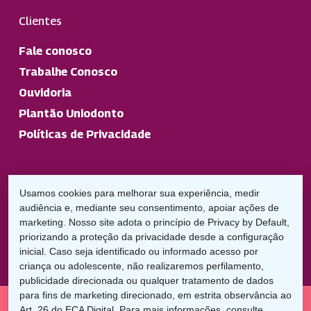
Clientes
Fale conosco
Trabalhe Conosco
Ouvidoria
Plantão Uniodonto
Políticas de Privacidade
Responsável Técnico
Usamos cookies para melhorar sua experiência, medir
Dr. José Clóvis Tomazzoni de Oliveira: CRO: 30563
audiência e, mediante seu consentimento, apoiar ações de
Uniodonto Jundiaí: CRO: 3717
marketing. Nosso site adota o princípio de Privacy by Default,
priorizando a proteção da privacidade desde a configuração
inicial. Caso seja identificado ou informado acesso por
criança ou adolescente, não realizaremos perfilamento,
publicidade direcionada ou qualquer tratamento de dados
para fins de marketing direcionado, em estrita observância ao
Art. 26 do ECA Digital. Para mais informações, consulte