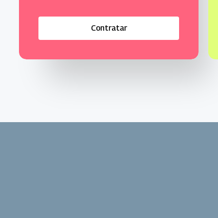
C
o
n
t
r
a
t
a
r